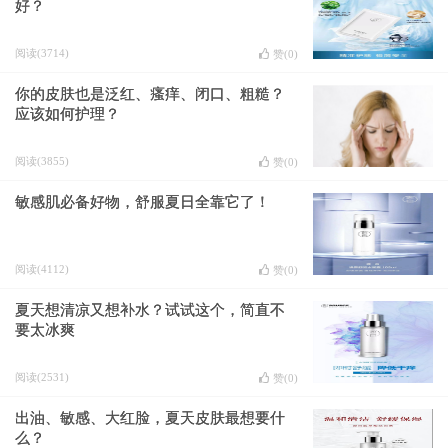
好？
阅读(3714)
赞(
0
)
你的皮肤也是泛红、瘙痒、闭口、粗糙？
应该如何护理？
阅读(3855)
赞(
0
)
敏感肌必备好物，舒服夏日全靠它了！
阅读(4112)
赞(
0
)
夏天想清凉又想补水？试试这个，简直不
要太冰爽
阅读(2531)
赞(
0
)
出油、敏感、大红脸，夏天皮肤最想要什
么？