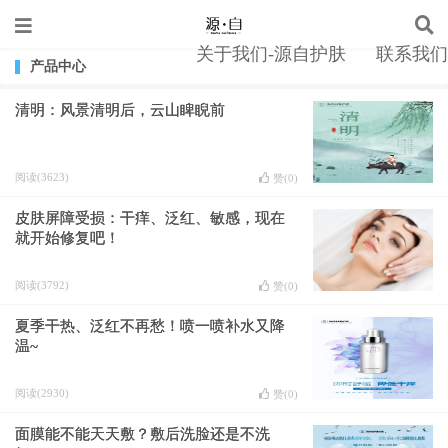
关于我们-源自护肤
联系我们
产品中心
清明：风景清明后，云山睥睨前
阅读(3623)
赞(
0
)
皮肤屏障受损：干痒、泛红、敏感，现在
就开始修复吧！
阅读(3792)
赞(
0
)
夏季干热、泛红不再愁！喷一喷补水又降
温~
阅读(2930)
赞(
0
)
面膜能不能天天敷？敷后洗脸还是不洗