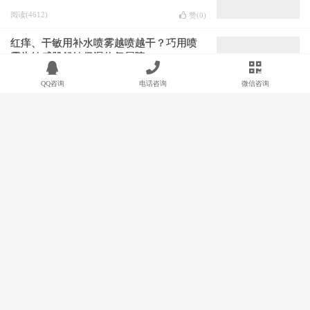
阅读(4612)
赞(
0
)
红痒、干敏用补水喷雾越喷越干？巧用喷
雾为敏感肌舒敏保湿修复屏障。
QQ咨询
电话咨询
微信咨询
阅读(5244)
赞(
0
)
糟脸又糟心的敏感肌肤怎么改善？
阅读(2766)
赞(
0
)
敏感肌“保命”产品，源自双十一必盘清单
来了！
阅读(3479)
赞(
0
)
油皮敏感肌需要把补水和保湿分清楚才好