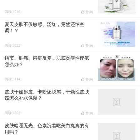
阅读(4046)
赞(
0
)
夏天皮肤不仅敏感、泛红，竟然还怕空
调！？
阅读(3222)
赞(
0
)
结节、肿痛、痘痘反复，肌底炎症性痤疮
怎么办？
阅读(3114)
赞(
0
)
皮肤干燥起皮、卡粉还脱屑，干燥性皮肤
该怎么补水保湿？
阅读(4503)
赞(
0
)
皮肤暗哑无光、色素沉着吃美白丸真的有
用吗？