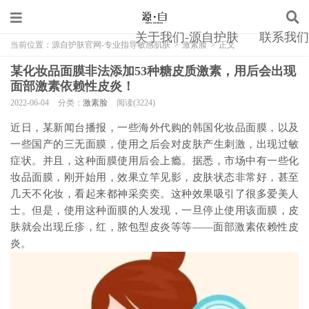
关于我们-源自护肤
联系我们
当前位置：
源自护肤官网-专业指导敏感肌肤
>
激素脸
>
正文
某化妆品面膜非法添加53种糖皮质激素，用后会出现
面部激素依赖性皮炎！
2022-06-04
分类：
激素脸
阅读(3224)
近日，某新闻台播报，一些海外代购的韩国化妆品面膜，以及
一些国产的三无面膜，使用之后会对皮肤产生刺激，出现过敏
症状。并且，这种面膜使用后会上瘾。据悉，市场中有一些化
妆品面膜，刚开始用，效果立竿见影，皮肤状态非常好，甚至
几天不化妆，看起来都神采奕奕。这种效果吸引了很多爱美人
士。但是，使用这种面膜的人发现，一旦停止使用该面膜，皮
肤就会出现丘疹，红，脓包型皮炎等等——面部激素依赖性皮
炎。