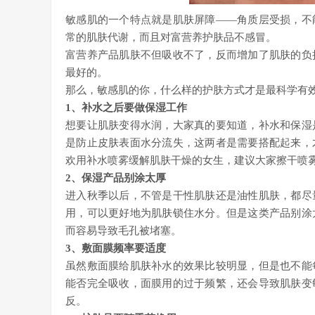
敏感肌的一个特点就是肌肤屏障——角质层受损，不
常的肌肤代谢，而且对富营养护肤品不感冒。
富营养产品肌肤不但吸收不了，反而增加了肌肤的负
最好的。
那么，敏感肌的你，什么样的护肤方式才是最科学有
1、补水之后要做保湿工作
想要让肌肤变得水润，大家真的要知道，补水和保湿
是防止皮肤表面水分流失，这两者是需要搭配起来，
欢用补水喷雾缓解肌肤干燥的女生，建议大家擦干喷
2、保湿产品别涂太厚
进入秋季以后，不管是干性肌肤还是油性肌肤，都尽
用，可以更好地为肌肤锁住水分。但是这类产品别涂
而容易导致毛孔被堵塞。
3、敷面膜频率要适度
虽然敷面膜给肌肤补水的效果比较明显，但是也不能
能否完全吸收，面膜用的过于频繁，还会导致肌肤变
反。