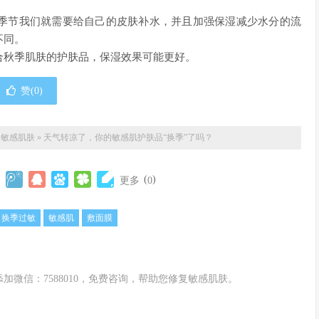
季节我们就需要给自己的皮肤补水，并且加强保湿减少水分的流
不同。
合秋季肌肤的护肤品，保湿效果可能更好。
赞(
0
)
导敏感肌肤
»
天气转凉了，你的敏感肌护肤品“换季”了吗？
(
)
更多
0
换季过敏
敏感肌
敷面膜
微信：7588010，免费咨询，帮助您修复敏感肌肤。