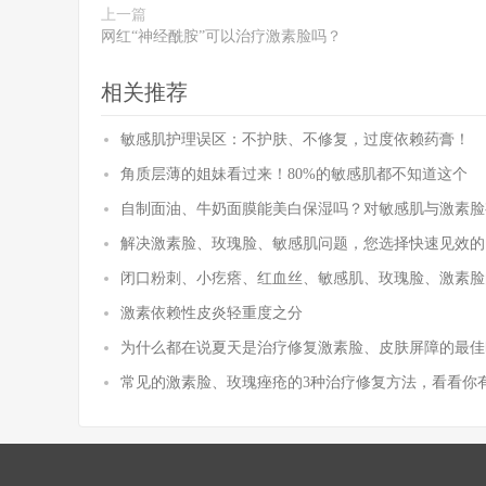
上一篇
网红“神经酰胺”可以治疗激素脸吗？​
相关推荐
敏感肌护理误区：不护肤、不修复，过度依赖药膏！
角质层薄的姐妹看过来！80%的敏感肌都不知道这个
自制面油、牛奶面膜能美白保湿吗？对敏感肌与激素脸
解决激素脸、玫瑰脸、敏感肌问题，您选择快速见效的
闭口粉刺、小疙瘩、红血丝、敏感肌、玫瑰脸、激素脸
激素依赖性皮炎轻重度之分
为什么都在说夏天是治疗修复激素脸、皮肤屏障的最佳
常见的激素脸、玫瑰痤疮的3种治疗修复方法，看看你