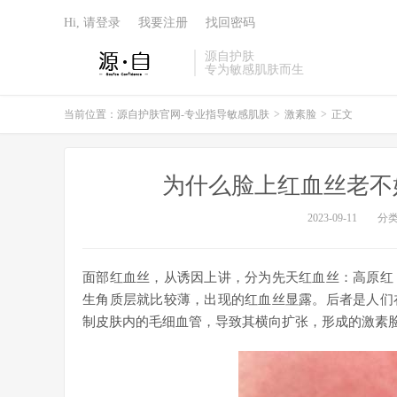
Hi, 请登录
我要注册
找回密码
源自护肤
专为敏感肌肤而生
当前位置：
源自护肤官网-专业指导敏感肌肤
>
激素脸
>
正文
为什么脸上红血丝老不
2023-09-11
分
面部红血丝，从诱因上讲，分为先天红血丝：高原红
生角质层就比较薄，出现的红血丝显露。后者是人们
制皮肤内的毛细血管，导致其横向扩张，形成的激素