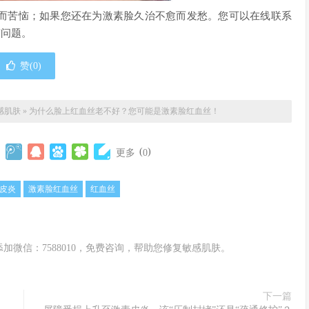
而苦恼；如果您还在为激素脸久治不愈而发愁。您可以在线联系
有问题。
赞(
0
)
感肌肤
»
为什么脸上红血丝老不好？您可能是激素脸红血丝！
(
)
更多
0
皮炎
激素脸红血丝
红血丝
微信：7588010，免费咨询，帮助您修复敏感肌肤。
下一篇