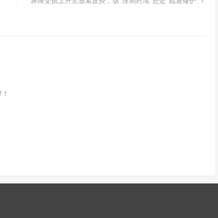
屏障受损上升至激素皮炎，该“压制封堵”还是“疏通修护”？
好！