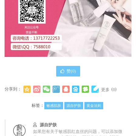
赞(
0
)
分享到：
(
)
更多
0
标签：
敏感肌肤
源自护肤
黄金法则
源自护肤
如果您有关于敏感肌红血丝的问题，可以添加微