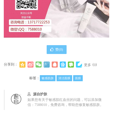
赞(
0
)
分享到：
(
)
更多
0
标签：
敏感肌肤
清洁面膜
面膜
源自护肤
如果您有关于敏感肌红血丝的问题，可以添加微
信：7588010，免费咨询，帮助您修复敏感肌肤。