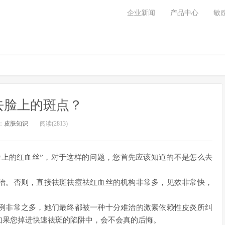
企业新闻
产品中心
敏
去脸上的斑点？
：
皮肤知识
阅读(2813)
除脸上的红血丝”，对于这样的问题，您首先应该知道的不是怎么去
治。否则，直接祛斑祛痘祛红血丝的机构非常多，见效非常快，
例非常之多，她们最终都被一种十分难治的激素依赖性皮炎所纠
如果您掉进快速祛斑的陷阱中，会不会真的后悔。