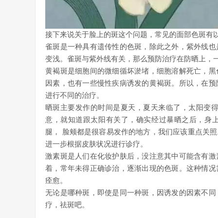
接下来说关于脸上的斑这个问题，常见的面部色斑有
雀斑是一种具有遗传性的色斑，除此之外，紫外线也
变浅。雀斑与紫外线有关，那么预防治疗在防晒上，
黄褐斑是细胞间的微细循坏淤堵，细胞溶解死亡，黑
因素，也有一些慢性疾病诱发的黄褐斑。所以，在预
进行不同的治疗。
晒斑主要发作的时间是夏天，夏天来临了，太阳变得
意，就知道跟太阳有关了，确实经过暴晒之后，身
腿， 脸颊都是很容易发作的地方，我们应该重点关
进一步根据皮肤状况进行诊疗。
激素斑是人们在化妆护肤后，没注意其中可能含有激
着，常年未得正确诊治，逐渐出现的色斑。这种情况
痊愈。
无论是哪种斑，即使是同一种斑，因诱发的因素不同
疗，祛斑吧。