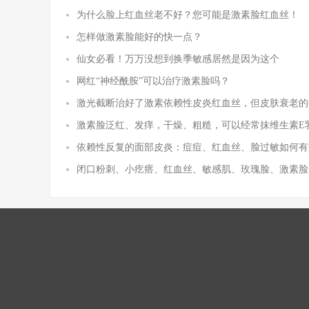
为什么脸上红血丝老不好？您可能是激素脸红血丝！
怎样做激素脸能好的快一点？
仙女必看！万万没想到换季敏感居然是因为这个
网红“神经酰胺”可以治疗激素脸吗？​
激光截断治好了激素依赖性皮炎红血丝，但皮肤衰老的
激素脸泛红、发痒，干燥、粗糙，可以经常抹维生素E
依赖性反复的面部皮炎：痘痘、红血丝、脸过敏如何有
闭口粉刺、小疙瘩、红血丝、敏感肌、玫瑰脸、激素脸