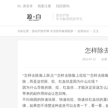
Hi, 请登录
我要注册
找回密码
源自护肤
专为敏感肌肤而生
当前位置：
源自护肤官网-专业指导敏感肌肤
>
皮肤知识
>
正文
怎样除
2022-07-12
分类
“怎样去除脸上斑点”“怎样去除脸上痘痘”“怎样去
除，而是这些斑、痘、红血丝是因为什么出现？
因为什么导致的斑、痘、红血丝，才能决定应该怎么
带来的副作用却会让您后悔。
不问病因的快速祛斑、快速祛痘、快速祛红血丝的案
缠，如果您不清楚这种皮炎可以去查一下，看一看，