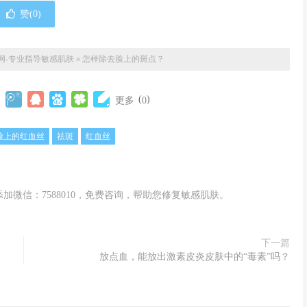
赞(
0
)
网-专业指导敏感肌肤
»
怎样除去脸上的斑点？
(
)
更多
0
脸上的红血丝
祛斑
红血丝
微信：7588010，免费咨询，帮助您修复敏感肌肤。
下一篇
放点血，能放出激素皮炎皮肤中的“毒素”吗？