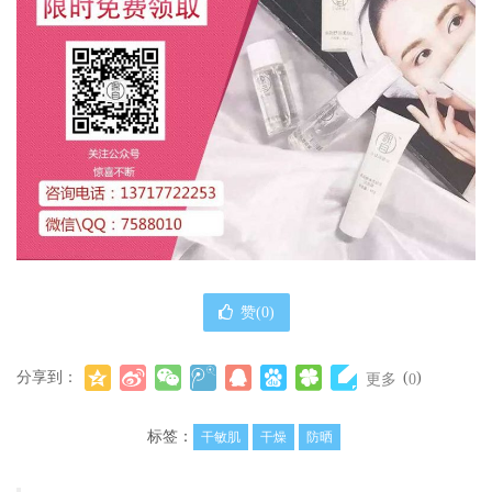
赞(
0
)
分享到：
(
)
更多
0
标签：
干敏肌
干燥
防晒