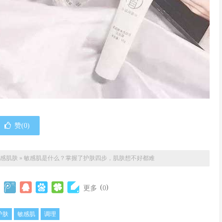
赞(
0
)
敏感肌肤
»
敏感肌是什么？掌握了护肤四步，肌肤想不好都难
(
)
更多
0
护肤
敏感肌
调理